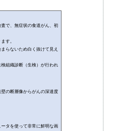
検査で、無症状の食道がん、初
ります。
染まらないため白く抜けて見え
生検組織診断（生検）が行われ
道壁の断層像からがんの深達度
ュータを使って非常に鮮明な画