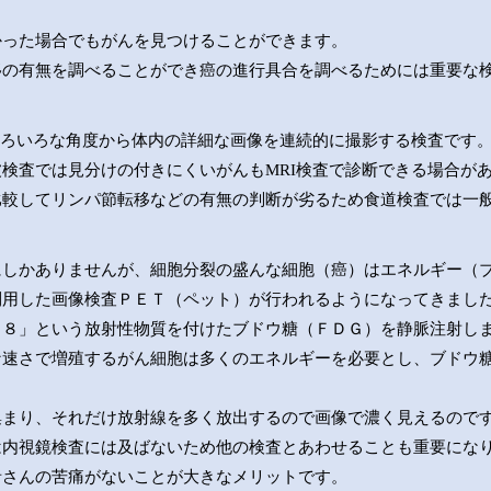
。
かった場合でもがんを見つけることができます。
移の有無を調べることができ癌の進行具合を調べるためには重要な
いろいろな角度から体内の詳細な画像を連続的に撮影する検査です
検査では見分けの付きにくいがんもMRI検査で診断できる場合が
比較してリンパ節転移などの有無の判断が劣るため食道検査では一
にしかありませんが、細胞分裂の盛んな細胞（癌）はエネルギー（
利用した画像検査ＰＥＴ（ペット）が行われるようになってきまし
１８」という放射性物質を付けたブドウ糖（ＦＤＧ）を静脈注射し
な速さで増殖するがん細胞は多くのエネルギーを必要とし、ブドウ
集まり、それだけ放射線を多く放出するので画像で濃く見えるので
は内視鏡検査には及ばないため他の検査とあわせることも重要にな
者さんの苦痛がないことが大きなメリットです。