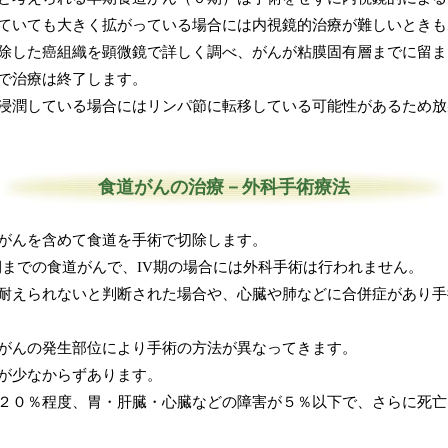
ていても大きく拡がっている場合には内視鏡的治療が難しいときも
除した癌組織を顕微鏡で詳しく調べ、がんが粘膜固有層までに留ま
で治療は終了します。
浸潤している場合にはリンパ節に転移している可能性があるため放
食道がんの治療－外科手術療法
がんを含めて食道を手術で切除します。
期までの食道がんで、IV期の場合には外科手術は行われません。
耐えられないと判断された場合や、心臓や肺などに合併症があり手
がんの発生部位により手術の方法が異なってきます。
が少なからずあります。
２０％程度、胃・肝臓・心臓などの障害が５％以下で、さらに死亡