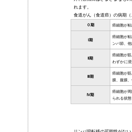
れます。
食道がん（食道癌）の病期（
０期
癌細胞が粘
癌細胞が粘
Ⅰ期
ンパ節、他
癌細胞が筋
Ⅱ期
わずかに浸
癌細胞が筋
Ⅲ期
膜、腹膜、
癌細胞が周
Ⅳ期
られる状態
リンパ節転移の可能性がない