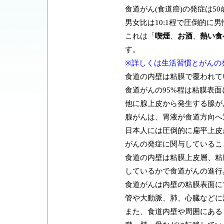
食道がん(食道癌)の発症は5
男女比は10:1程で圧倒的に
これは「
喫煙
、
お酒
、
熱い食
す。
※詳しくは生活習慣とがんの
食道の内壁は粘膜で覆われて
食道がんの95%程は粘膜表
他に腺上皮から発生する腺が
腺がんは、胃液が食道方向へ
日本人には圧倒的に扁平上皮
がんの発症に関与しているこ
食道の内壁は粘膜上皮層、粘
しているかで食道がんの進行
食道がんは内壁の粘膜表面に
管や大動脈、肺、心臓などに
また、食道内壁や周囲にある