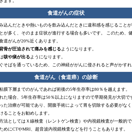
きます。
食道がんの症状
み込んだときや熱いものを飲み込んだときに違和感を感じることが
とが多く、そのまま症状が進行する場合も多いです。 このため、
食道がんが20%近くあります。
背骨が圧迫されて痛みを感じる
ようになります。
は
咳や痰が出る
ようになります。
ぐそばを通っているため、この神経ががんに侵されると声がかすれ
食道がん（食道癌）の診断
粘膜下層までのがんであれば術後の5年生存率は80％を越えます。
れた場合、5年生存率は50％以上になりますので早期発見が大切で
った治療が可能であり、開腹手術によって胃を切除する必要がなく
けることをお勧めします。
方法としてはＸ線検査（レントゲン検査）や内視鏡検査が一般的で
ためにCTやMRI、超音波内視鏡検査などを行うこともあります。