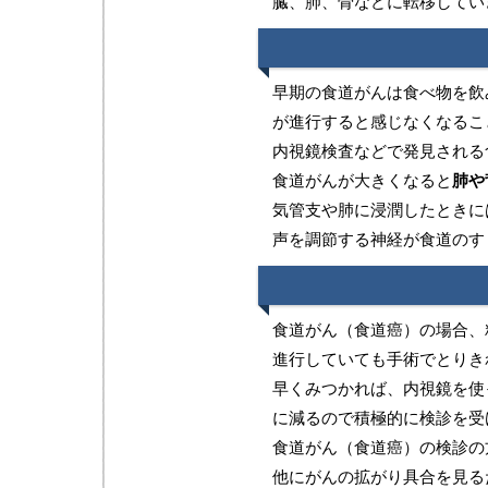
臓、肺、骨などに転移してい
早期の食道がんは食べ物を飲
が進行すると感じなくなるこ
内視鏡検査などで発見される
食道がんが大きくなると
肺や
気管支や肺に浸潤したときに
声を調節する神経が食道のす
食道がん（食道癌）の場合、
進行していても手術でとりき
早くみつかれば、内視鏡を使
に減るので積極的に検診を受
食道がん（食道癌）の検診の
他にがんの拡がり具合を見る