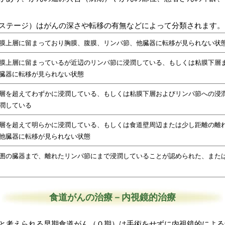
ステージ）はがんの深さや転移の有無などによって分類されます。
膜上層に留まっており胸膜、腹膜、リンパ節、他臓器に転移が見られない状
膜上層に留まっているが近辺のリンパ節に浸潤している、もしくは粘膜下層
臓器に転移が見られない状態
層を超えてわずかに浸潤している、もしくは粘膜下層およびリンパ節への浸
潤している
層を超えて明らかに浸潤している、もしくは食道壁周辺または少し距離の離
他臓器に転移が見られない状態
囲の臓器まで、離れたリンパ節にまで浸潤していることが認められた、また
食道がんの治療－内視鏡的治療
と考えられる早期食道がん（０期）は手術をせずに内視鏡的による