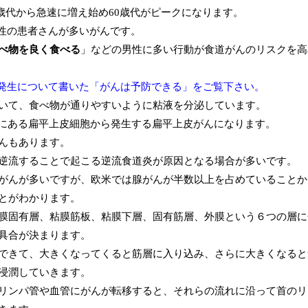
0歳代から急速に増え始め60歳代がピークになります。
男性の患者さんが多いがんです。
べ物を良く食べる
」などの男性に多い行動が食道がんのリスクを高
発生について書いた「がんは予防できる」をご覧下さい。
いて、食べ物が通りやすいように粘液を分泌しています。
面にある扁平上皮細胞から発生する扁平上皮がんになります。
んもあります。
逆流することで起こる逆流食道炎が原因となる場合が多いです。
がんが多いですが、欧米では腺がんが半数以上を占めていることか
とがわかります。
膜固有層、粘膜筋板、粘膜下層、固有筋層、外膜という６つの層に
具合が決まります。
できて、大きくなってくると筋層に入り込み、さらに大きくなると
浸潤していきます。
リンパ管や血管にがんが転移すると、それらの流れに沿って首のリ