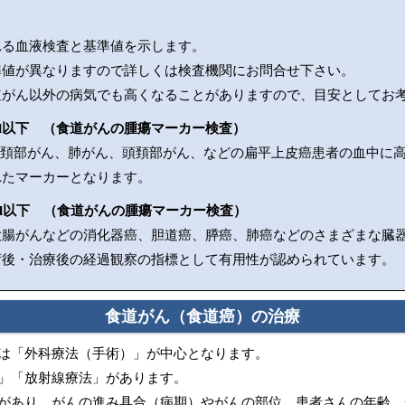
れる血液検査と基準値を示します。
準値が異なりますので詳しくは検査機関にお問合せ下さい。
道がん以外の病気でも高くなることがありますので、目安としてお
g/ml以下 （食道がんの腫瘍マーカー検査）
宮頚部がん、肺がん、頭頚部がん、などの扁平上皮癌患者の血中に
れたマーカーとなります。
g/ml以下 （食道がんの腫瘍マーカー検査）
大腸がんなどの消化器癌、胆道癌、膵癌、肺癌などのさまざまな臓
術後・治療後の経過観察の指標として有用性が認められています。
食道がん（食道癌）の治療
は「外科療法（手術）」が中心となります。
」「放射線療法」があります。
があり、がんの進み具合（病期）やがんの部位、患者さんの年齢、