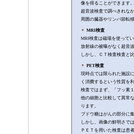
像を得ることができます
超音波検査で調べきれな
周囲の臓器やリンパ節転
MRI検査
MRI検査は磁場を使って
放射線の被曝がなく超音波
しかし、ＣＴ検査検査と
PET検査
現時点では限られた施設
く消費するという性質を
検査ではまず、「フッ素
他の細胞と比較して異常
ります。
ブドウ糖はがんの部分に
しかし、画像の鮮明さで
ＰＥＴを用いた検査は患