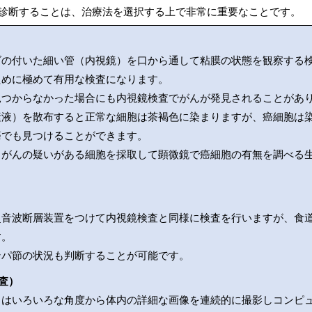
診断することは、治療法を選択する上で非常に重要なことです。
ズの付いた細い管（内視鏡）を口から通して粘膜の状態を観察する
ために極めて有用な検査になります。
見つからなかった場合にも内視鏡検査でがんが発見されることがあ
素液）を散布すると正常な細胞は茶褐色に染まりますが、癌細胞は
癌でも見つけることができます。
、がんの疑いがある細胞を採取して顕微鏡で癌細胞の有無を調べる
超音波断層装置をつけて内視鏡検査と同様に検査を行いますが、食
す。
ンパ節の状況も判断することが可能です。
査）
）はいろいろな角度から体内の詳細な画像を連続的に撮影しコンピ